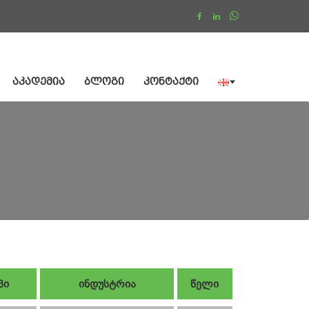
ᲐᲙᲐᲓᲔᲛᲘᲐ
ᲑᲚᲝᲒᲘ
ᲙᲝᲜᲢᲐᲥᲢᲘ
პი
ინდუსტრია
წელი