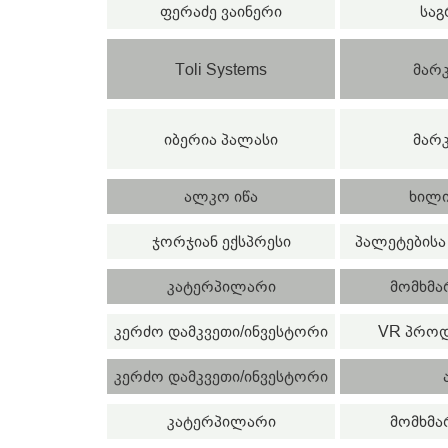
ფერაძე ვაინერი
საგ
Toli Systems
მარკ
იბერია პალასი
მარკ
ალკო იწა
ხილი
ჯორჯიან ექსპრესი
პალეტებისა 
კატერპილარი
მომხმა
კერძო დამკვეთი/ინვესტორი
VR პროდ
კერძო დამკვეთი/ინვესტორი
კატერპილარი
მომხმა