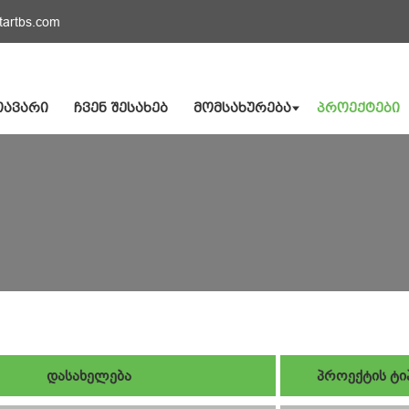
tartbs.com
ᲗᲐᲕᲐᲠᲘ
ᲩᲕᲔᲜ ᲨᲔᲡᲐᲮᲔᲑ
ᲛᲝᲛᲡᲐᲮᲣᲠᲔᲑᲐ
ᲞᲠᲝᲔᲥᲢᲔᲑᲘ
დასახელება
პროექტის ტი