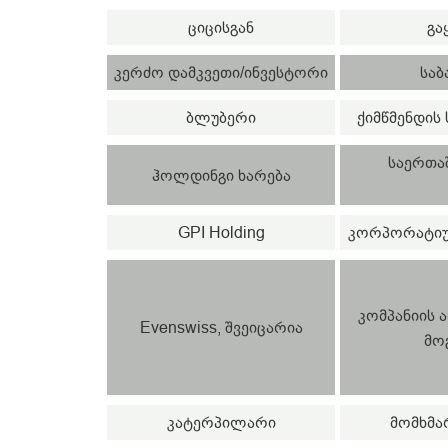
ციცისგან
გა
კერძო დამკვეთი/ინვესტორი
საბ
ბლუბერი
ქიმწმენდის
საერთა
ჰოლდინგი ხარება
GPI Holding
კორპორატიულ
კომპანიის 
Evenswiss, შვეიცარია
მო
კატერპილარი
მომხმა