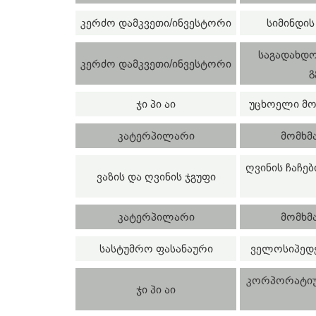
კერძო დამკვეთი/ინვესტორი
სიმინდის
საგადახდო
კერძო დამკვეთი/ინვესტორი
გ
ჯი პი აი
უცხოელი მო
კატერპილარი
მომხმ
ღვინის ჩაჩე
ვაზის და ღვინის ჯგუფი
კატერპილარი
მომხმ
სასტუმრო ფასანაური
ველოსიპედებ
კორპორატიუ
ჯი პი აი