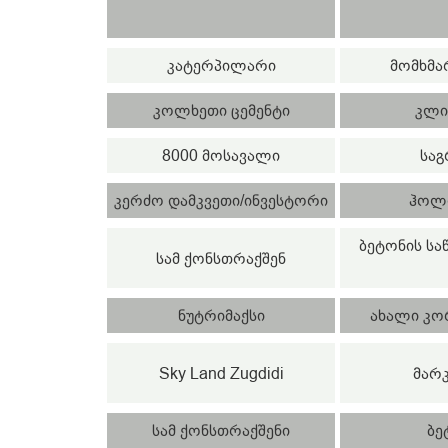
კატერპილარი
მომხმა
კოლხეთი ცემენტი
კლი
8000 მოსავალი
საგ
კერძო დამკვეთი/ინვესტორი
ჰოლდ
ბეტონის სა
სამ ქონსთრაქშენ
ნუტრიმაქსი
ახალი კო
Sky Land Zugdidi
მარკ
სამ ქონსთრაქშენი
ბე