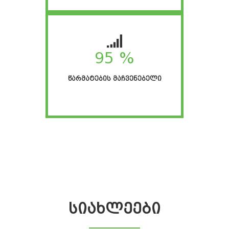
95 %
ᲬᲐᲠᲛᲐᲢᲔᲑᲘᲡ ᲛᲐᲩᲕᲔᲜᲔᲑᲔᲚᲘ
ᲡᲘᲐᲮᲚᲔᲔᲑᲘ