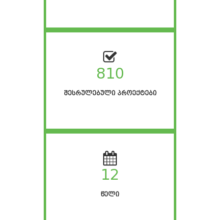
810
ᲨᲔᲡᲠᲣᲚᲔᲑᲣᲚᲘ ᲞᲠᲝᲔᲥᲢᲔᲑᲘ
12
ᲬᲔᲚᲘ