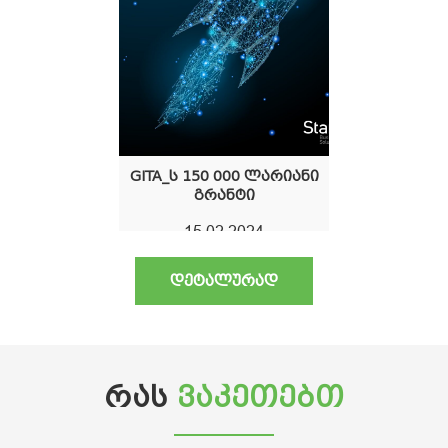
GITA_ს 150 000 ლარიანი
გრანტი
15.02.2024
ᲓᲔᲢᲐᲚᲣᲠᲐᲓ
ᲠᲐᲡ
ᲕᲐᲙᲔᲗᲔᲑᲗ