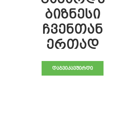
ბიზნესი
ჩვენთან
ერთად
ᲓᲐᲒᲕᲘᲙᲐᲕᲨᲘᲠᲓᲘ