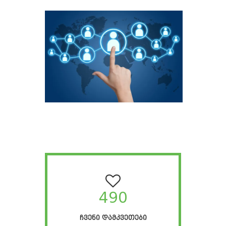
490
ᲩᲕᲔᲜᲘ ᲓᲐᲛᲙᲕᲔᲗᲔᲑᲘ