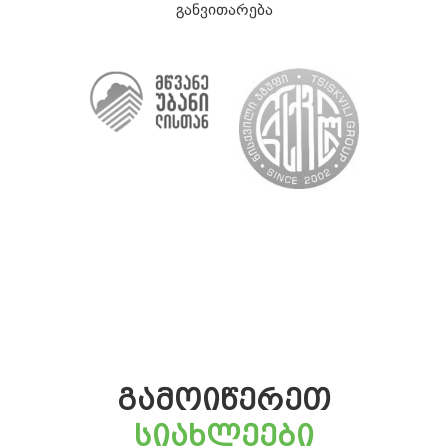
განვითარება
ᲒᲐᲛᲝᲘᲬᲔᲠᲔᲗ
ᲡᲘᲐᲮᲚᲔᲔᲑᲘ