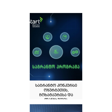
საგრანტო კონკურსი
ოზურგეთის,
ჩოხატაურისა და
ლანჩხუთის
მუნიციპალიტეტებისათ
ვის