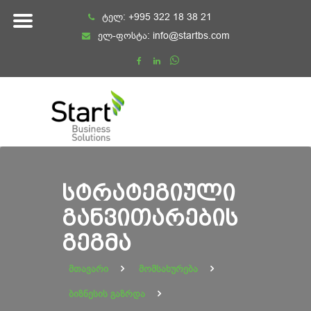
Skip
ტელ:
+995 322 18 38 21
to
ელ-ფოსტა:
info@startbs.com
content
ᲡᲢᲠᲐᲢᲔᲒᲘᲣᲚᲘ
ᲒᲐᲜᲕᲘᲗᲐᲠᲔᲑᲘᲡ
ᲒᲔᲒᲛᲐ
მთავარი
მომსახურება
ბიზნესის გაზრდა