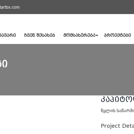
tartbs.com
ᲗᲐᲕᲐᲠᲘ
ᲩᲕᲔᲜ ᲨᲔᲡᲐᲮᲔᲑ
ᲛᲝᲛᲡᲐᲮᲣᲠᲔᲑᲐ
ᲞᲠᲝᲔᲥᲢᲔᲑᲘ
ᲒᲘ
კაპიტ
წყლის საწარმო
Project Deta