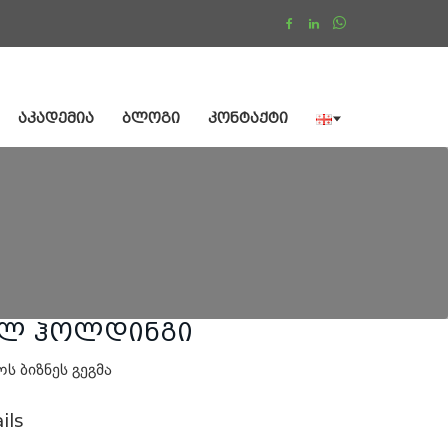
ᲐᲙᲐᲓᲔᲛᲘᲐ
ᲑᲚᲝᲒᲘ
ᲙᲝᲜᲢᲐᲥᲢᲘ
ოლ ჰოლდინგი
ს ბიზნეს გეგმა
ils