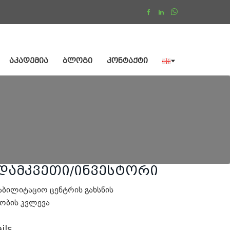
ᲐᲙᲐᲓᲔᲛᲘᲐ
ᲑᲚᲝᲒᲘ
ᲙᲝᲜᲢᲐᲥᲢᲘ
დამკვეთი/ინვესტორი
აბილიტაციო ცენტრის გახსნის
ობის კვლევა
ils