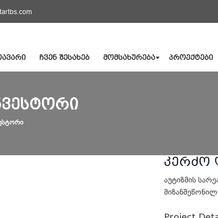
tartbs.com
ᲗᲐᲕᲐᲠᲘ
ᲩᲕᲔᲜ ᲨᲔᲡᲐᲮᲔᲑ
ᲛᲝᲛᲡᲐᲮᲣᲠᲔᲑᲐ
ᲞᲠᲝᲔᲥᲢᲔᲑᲘ
ᲜᲕᲔᲡᲢᲝᲠᲘ
ვესტორი
კერძო 
აუტიზმის სარე
მიზანშეწონილ
Project Deta