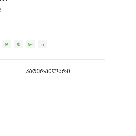
2
1
კატერპილარი