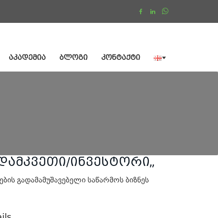
ᲐᲙᲐᲓᲔᲛᲘᲐ
ᲑᲚᲝᲒᲘ
ᲙᲝᲜᲢᲐᲥᲢᲘ
დამკვეთი/ინვესტორი„
ების გადამამუშავებელი საწარმოს ბიზნეს
ils