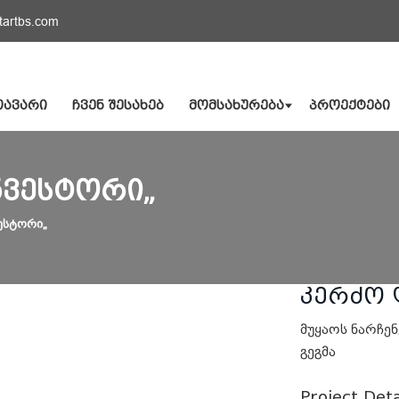
tartbs.com
ᲗᲐᲕᲐᲠᲘ
ᲩᲕᲔᲜ ᲨᲔᲡᲐᲮᲔᲑ
ᲛᲝᲛᲡᲐᲮᲣᲠᲔᲑᲐ
ᲞᲠᲝᲔᲥᲢᲔᲑᲘ
ᲜᲕᲔᲡᲢᲝᲠᲘ„
ესტორი„
კერძო 
მუყაოს ნარჩენ
გეგმა
Project Deta