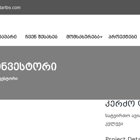
tartbs.com
ᲗᲐᲕᲐᲠᲘ
ᲩᲕᲔᲜ ᲨᲔᲡᲐᲮᲔᲑ
ᲛᲝᲛᲡᲐᲮᲣᲠᲔᲑᲐ
ᲞᲠᲝᲔᲥᲢᲔᲑᲘ
ᲘᲜᲕᲔᲡᲢᲝᲠᲘ
ნვესტორი
კერძო 
სატვირთო ავი
კვლევა
Project Deta