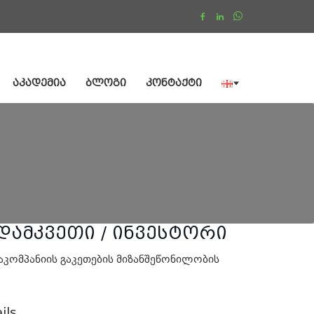
ᲐᲙᲐᲓᲔᲛᲘᲐ
ᲑᲚᲝᲒᲘ
ᲙᲝᲜᲢᲐᲥᲢᲘ
დამკვეთი / ინვესტორი
აკომპანიის გაკეთების მიზანშეწონილობის
ils