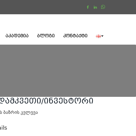
ᲐᲙᲐᲓᲔᲛᲘᲐ
ᲑᲚᲝᲒᲘ
ᲙᲝᲜᲢᲐᲥᲢᲘ
დამკვეთი/ინვესტორი
ს ბაზრის კვლევა
ils